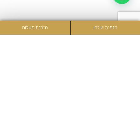
מטבח פיוז׳ן מודרני מהמזרח
הזמנת שולחן
הזמנת משלוח
תפריט
פתיח 前 菜
קימצי
חמוצים יפנים.
חלפיניו ביי יח'
חלפיניו בטמפורה במילוי ספייסי טונה.
פדרון יוזו
פלפל פדרון מוקפץ ביוזו ומלח גס.